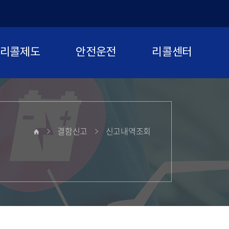
리콜제도
안전운전
리콜센터
결함신고
신고내역조회