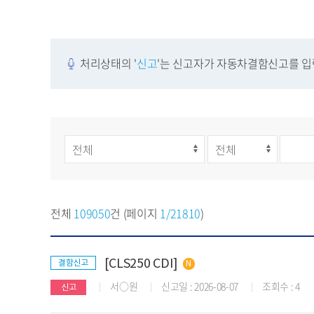
처리상태의 '
신고
'는 신고자가 자동차결함신고를 입력
전체
109050
건 (페이지
1/21810
)
[CLS250 CDI]
결함신고
서○원
신고일 : 2026-08-07
조회수 : 4
신고