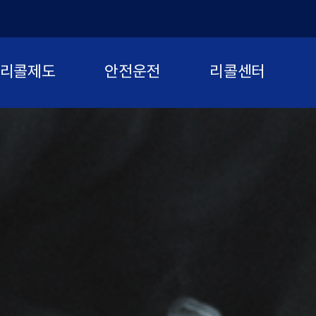
리콜제도
안전운전
리콜센터