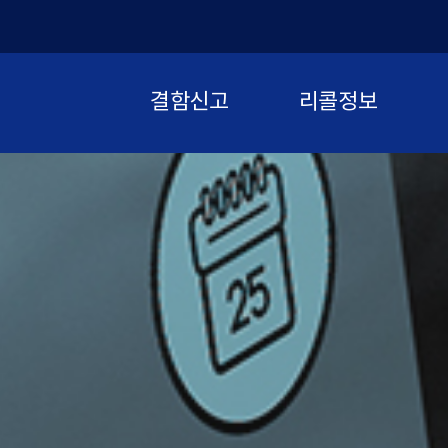
결함신고
리콜정보